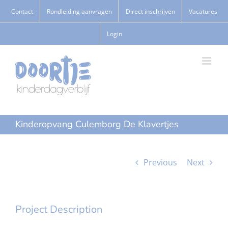
Ga
Contact
Rondleiding aanvragen
Direct inschrijven
Vacatures
naar
Login
inhoud
Kinderopvang Culemborg De Klavertjes
Previous
Next
Project Description