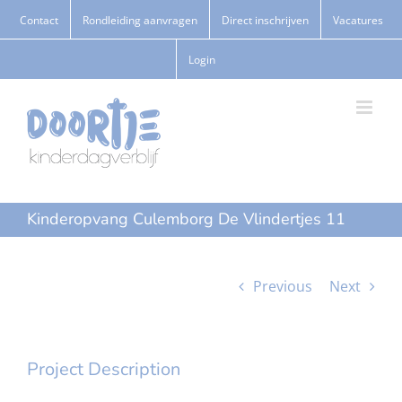
Ga
Contact
Rondleiding aanvragen
Direct inschrijven
Vacatures
naar
Login
inhoud
Kinderopvang Culemborg De Vlindertjes 11
Previous
Next
Project Description