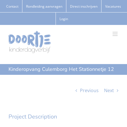
Ga
Contact
Rondleiding aanvragen
Direct inschrijven
Vacatures
naar
Login
inhoud
Kinderopvang Culemborg Het Stationnetje 12
Previous
Next
Project Description