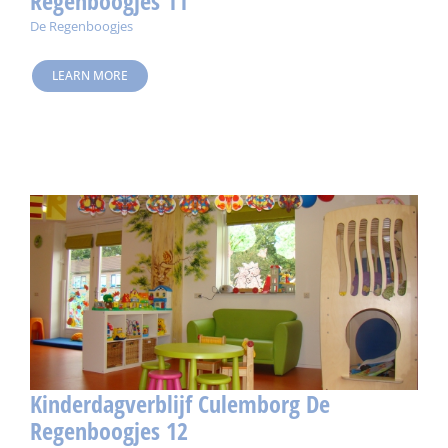
Regenboogjes 11
De Regenboogjes
LEARN MORE
Kinderdagverblijf Culemborg De
Regenboogjes 12