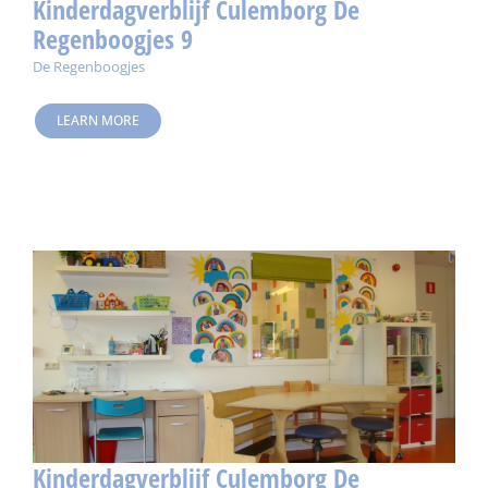
Kinderdagverblijf Culemborg De
Regenboogjes 9
De Regenboogjes
LEARN MORE
Kinderdagverblijf Culemborg De