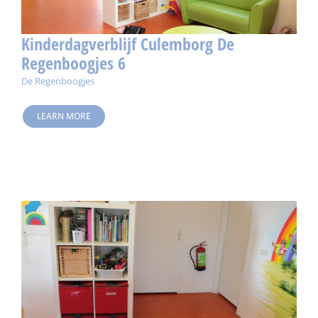
Kinderdagverblijf Culemborg De
Regenboogjes 6
De Regenboogjes
LEARN MORE