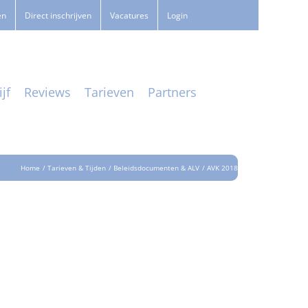
en
Direct inschrijven
Vacatures
Login
jf
Reviews
Tarieven
Partners
Home
Tarieven & Tijden
Beleidsdocumenten & ALV
AVK 2018