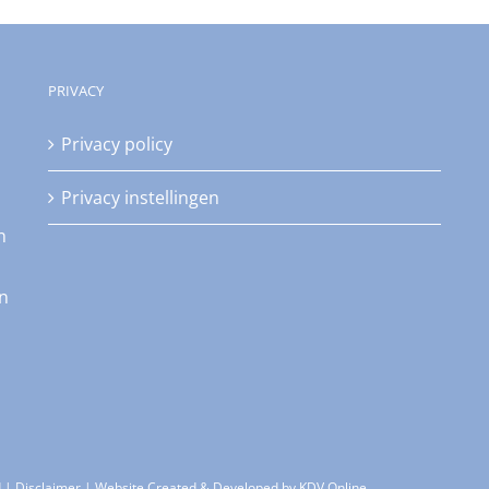
PRIVACY
Privacy policy
Privacy instellingen
n
an
d |
Disclaimer
| Website Created & Developed by
KDV Online