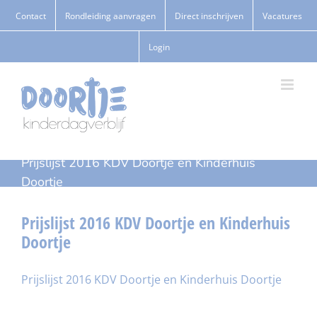
Ga
Contact
Rondleiding aanvragen
Direct inschrijven
Vacatures
naar
Login
inhoud
Prijslijst 2016 KDV Doortje en Kinderhuis
Doortje
Prijslijst 2016 KDV Doortje en Kinderhuis
Doortje
Prijslijst 2016 KDV Doortje en Kinderhuis Doortje