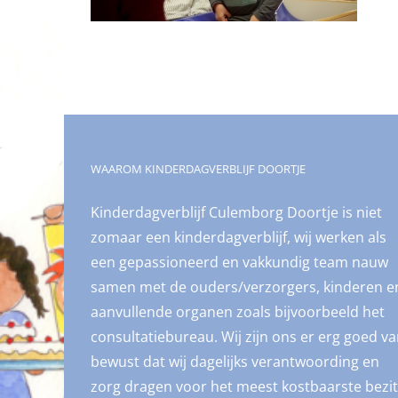
WAAROM KINDERDAGVERBLIJF DOORTJE
Kinderdagverblijf Culemborg Doortje is niet
zomaar een kinderdagverblijf, wij werken als
een gepassioneerd en vakkundig team nauw
samen met de ouders/verzorgers, kinderen e
aanvullende organen zoals bijvoorbeeld het
consultatiebureau. Wij zijn ons er erg goed v
bewust dat wij dagelijks verantwoording en
zorg dragen voor het meest kostbaarste bezit