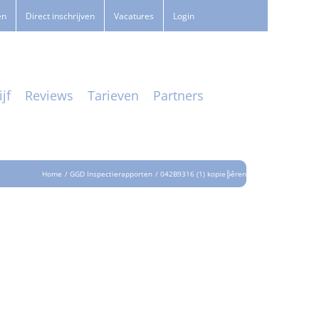
en
Direct inschrijven
Vacatures
Login
jf
Reviews
Tarieven
Partners
Home
GGD Inspectierapporten
042B9316 (1) kopie╠êren