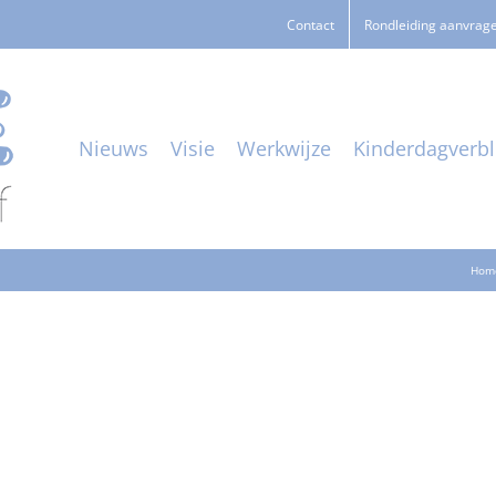
Contact
Rondleiding aanvrag
Nieuws
Visie
Werkwijze
Kinderdagverbli
Hom