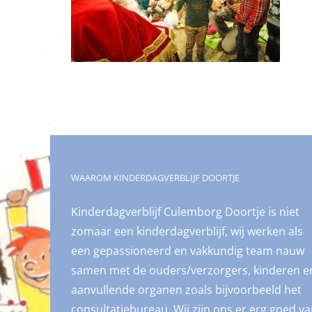
WAAROM KINDERDAGVERBLIJF DOORTJE
Kinderdagverblijf Culemborg Doortje is niet
zomaar een kinderdagverblijf, wij werken als
een gepassioneerd en vakkundig team nauw
samen met de ouders/verzorgers, kinderen e
aanvullende organen zoals bijvoorbeeld het
consultatiebureau. Wij zijn ons er erg goed v