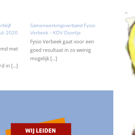
blijf
Samenwerkingsverband Fysio
juli 2020
Verbeek – KDV Doortje
Fysio Verbeek gaat voor een
ermd met
goed resultaat in zo weinig
mogelijk [...]
 in [...]