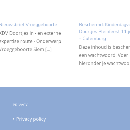
Nieuwsbrief Vroeggeboorte
Beschermd: Kinderdagver
Doortjes Pleinfeest 11 
KDV Doortjes in - en externe
– Culemborg
expertise route - Onderwerp
Deze inhoud is besch
Vroeggeboorte Siem [...]
een wachtwoord. Voer
hieronder je wachtwoord
PRIVACY
Privacy policy