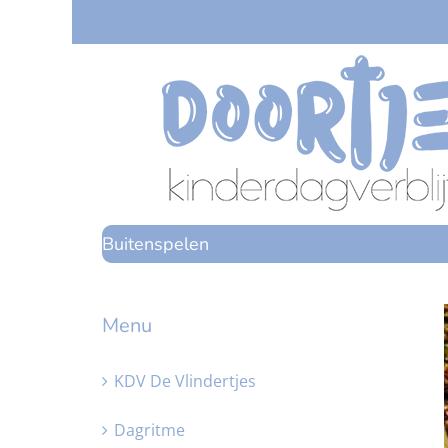
Ga
naar
inhoud
Buitenspelen
Menu
KDV De Vlindertjes
Dagritme