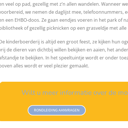
en veel op pad, gezellig met z’n allen wandelen. Wanneer we
voorbereid, we nemen de daglijst mee, telefoonnummers, een
en een EHBO-doos. Ze gaan eendjes voeren in het park of na
bibliotheek of gezellig picknicken op een grasveldje met alle
De kinderboerderij is altijd een groot feest, ze kijken hun oge
vrij de dieren van dichtbij willen bekijken en aaien, het ande
afstandje te bekijken. In het speeltuintje wordt er onder
boven alles wordt er veel plezier gemaakt.
Wilt u meer informatie over de mo
RONDLEIDING AANVRAGEN