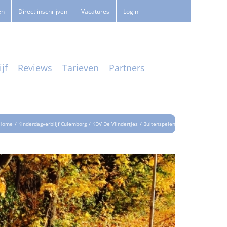
en
Direct inschrijven
Vacatures
Login
jf
Reviews
Tarieven
Partners
Home
Kinderdagverblijf Culemborg
KDV De Vlindertjes
Buitenspelen