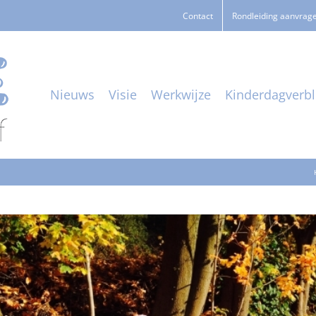
Contact
Rondleiding aanvrag
Nieuws
Visie
Werkwijze
Kinderdagverbli